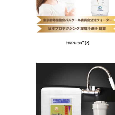
énazuma7
(2)