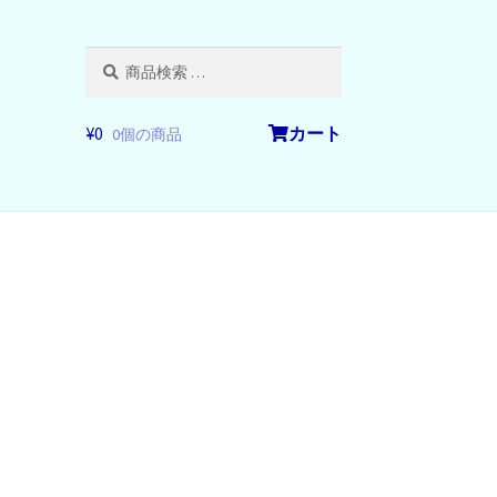
検
検
索
索
対
象:
¥
0
0個の商品