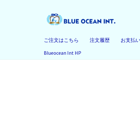
ナ
コ
ビ
ン
ゲ
テ
ご注文はこちら
注文履歴
お支払
ー
ン
シ
ツ
Blueocean Int HP
ョ
へ
ン
ス
へ
キ
ス
ッ
キ
プ
ッ
プ