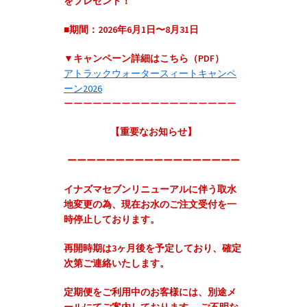
をプレゼント！
■期間：2026年6月1日〜8月31日
▼キャンペーン詳細はこちら（PDF）
アトラックウォータースィートキャンペ
ーン2026
ーーーーーーーーーーーーーーーーーー
【重要なお知らせ】
ーーーーーーーーーーーーーーーーーー
イナズマセブンリニューアルに伴う取水
地変更の為、現在お水のご注文受付を一
時停止しております。
再開時期は3ヶ月後を予定しており、確定
次第ご連絡いたします。
定期便をご利用中のお客様には、別途メ
ールにてご案内しております。 ご不明な