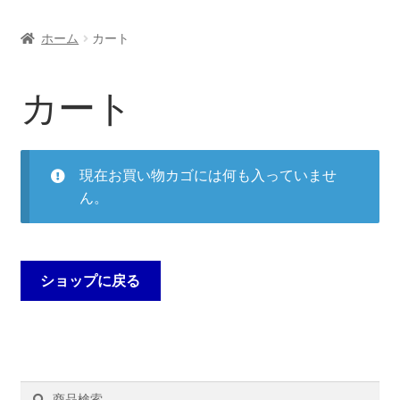
ホーム
カート
カート
現在お買い物カゴには何も入っていませ
ん。
ショップに戻る
検
検