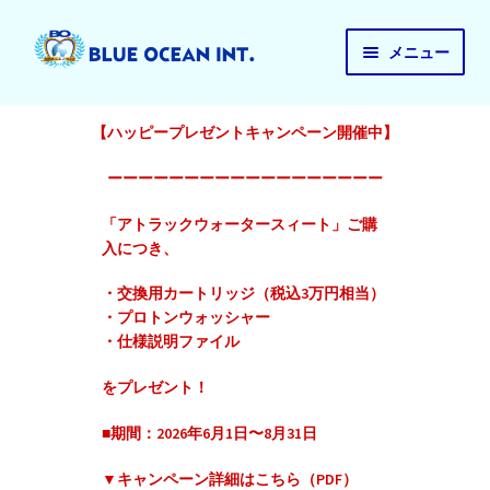
ナ
コ
メニュー
ビ
ン
ゲ
テ
ご注文はこちら
ー
ン
【ハッピープレゼントキャンペーン開催中】
注文履歴
シ
ツ
ョ
へ
ーーーーーーーーーーーーーーーーーー
お支払い
ン
ス
「アトラックウォータースィート」ご購
へ
キ
マイアカウント
入につき、
ス
ッ
注文キャンセルなど
キ
プ
・交換用カートリッジ（税込3万円相当）
ッ
・プロトンウォッシャー
Blueocean Int HP
プ
・仕様説明ファイル
をプレゼント！
■期間：2026年6月1日〜8月31日
▼キャンペーン詳細はこちら（PDF）