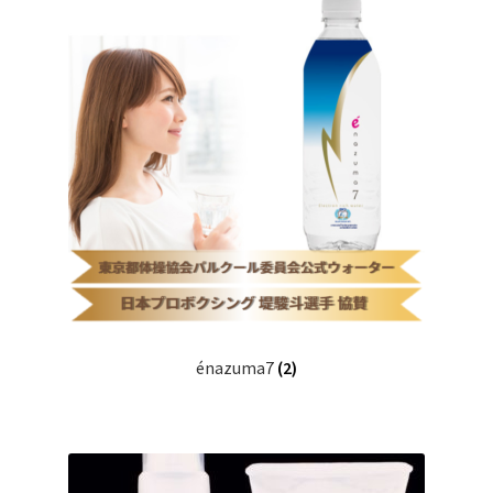
énazuma7
(2)