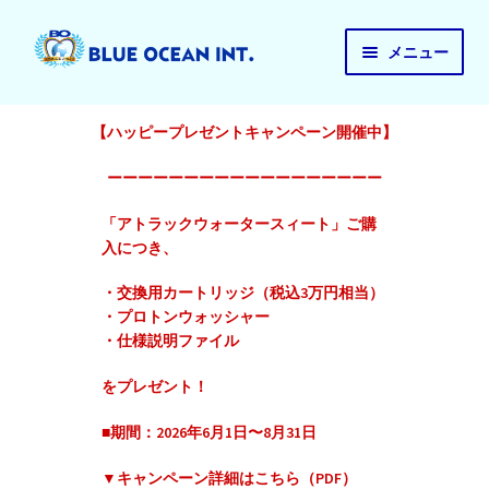
ナ
コ
メニュー
ビ
ン
ゲ
テ
ご注文はこちら
ー
ン
【ハッピープレゼントキャンペーン開催中】
注文履歴
シ
ツ
ョ
へ
ーーーーーーーーーーーーーーーーーー
お支払い
ン
ス
「アトラックウォータースィート」ご購
へ
キ
マイアカウント
入につき、
ス
ッ
注文キャンセルなど
キ
プ
・交換用カートリッジ（税込3万円相当）
ッ
・プロトンウォッシャー
Blueocean Int HP
プ
・仕様説明ファイル
をプレゼント！
■期間：2026年6月1日〜8月31日
▼キャンペーン詳細はこちら（PDF）